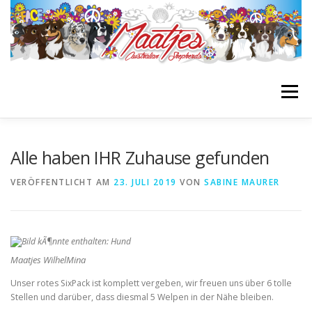
Zum
Inhalt
springen
Menü
STARTSEITE
BIENES BLOG
GIRLS
BOYS
Alle haben IHR Zuhause gefunden
VERÖFFENTLICHT AM
23. JULI 2019
VON
SABINE MAURER
NACHZUCHTEN
WURFPLANUNG
INFOS
LINKLIST
Maatjes WilhelMina
Unser rotes SixPack ist komplett vergeben, wir freuen uns über 6 tolle
Stellen und darüber, dass diesmal 5 Welpen in der Nähe bleiben.