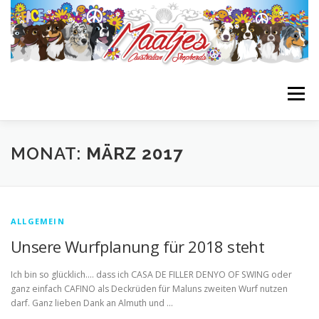
Zum
Inhalt
springen
Menü
STARTSEITE
BIENES BLOG
GIRLS
BOYS
MONAT:
MÄRZ 2017
NACHZUCHTEN
WURFPLANUNG
INFOS
ALLGEMEIN
Unsere Wurfplanung für 2018 steht
LINKLIST
Ich bin so glücklich…. dass ich CASA DE FILLER DENYO OF SWING oder
ganz einfach CAFINO als Deckrüden für Maluns zweiten Wurf nutzen
darf. Ganz lieben Dank an Almuth und …