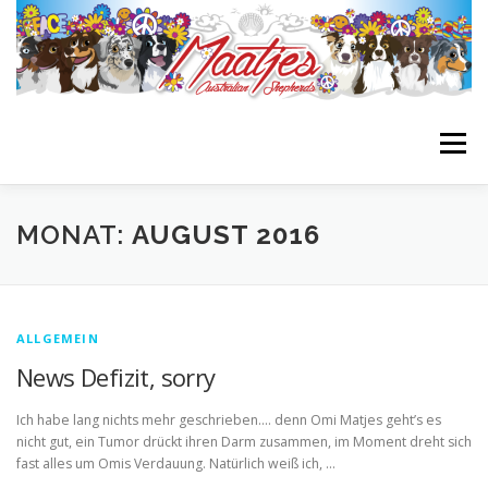
Zum
Inhalt
springen
Menü
STARTSEITE
BIENES BLOG
GIRLS
BOYS
MONAT:
AUGUST 2016
NACHZUCHTEN
WURFPLANUNG
INFOS
ALLGEMEIN
News Defizit, sorry
LINKLIST
Ich habe lang nichts mehr geschrieben…. denn Omi Matjes geht’s es
nicht gut, ein Tumor drückt ihren Darm zusammen, im Moment dreht sich
fast alles um Omis Verdauung. Natürlich weiß ich, …