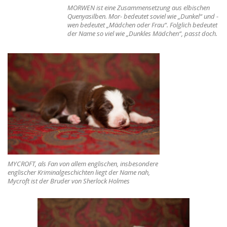
MORWEN ist eine Zusammensetzung aus elbischen
Quenyasilben. Mor- bedeutet soviel wie „Dunkel“ und -
wen bedeutet „Mädchen oder Frau“. Folglich bedeutet
der Name so viel wie „Dunkles Mädchen“, passt doch.
MYCROFT, als Fan von allem englischen, insbesondere
englischer Kriminalgeschichten liegt der Name nah,
Mycroft ist der Bruder von Sherlock Holmes