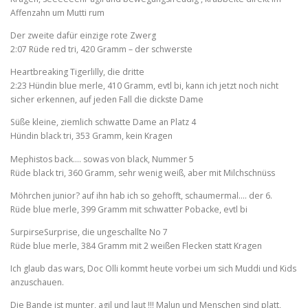
Affenzahn um Mutti rum
Der zweite dafür einzige rote Zwerg
2:07 Rüde red tri, 420 Gramm – der schwerste
Heartbreaking Tigerlilly, die dritte
2:23 Hündin blue merle, 410 Gramm, evtl bi, kann ich jetzt noch nicht
sicher erkennen, auf jeden Fall die dickste Dame
Süße kleine, ziemlich schwatte Dame an Platz 4
Hündin black tri, 353 Gramm, kein Kragen
Mephistos back…. sowas von black, Nummer 5
Rüde black tri, 360 Gramm, sehr wenig weiß, aber mit Milchschnüss
Möhrchen junior? auf ihn hab ich so gehofft, schaumermal…. der 6.
Rüde blue merle, 399 Gramm mit schwatter Pobacke, evtl bi
SurpirseSurprise, die ungeschallte No 7
Rüde blue merle, 384 Gramm mit 2 weißen Flecken statt Kragen
Ich glaub das wars, Doc Olli kommt heute vorbei um sich Muddi und Kids
anzuschauen.
Die Bande ist munter, agil und laut !!! Malun und Menschen sind platt,