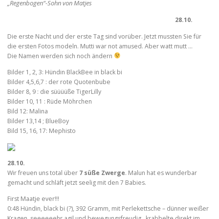
„Regenbogen“-Sohn von Matjes
28.10.
Die erste Nacht und der erste Tag sind vorüber. Jetzt mussten Sie für
die ersten Fotos modeln. Mutti war not amused. Aber watt mutt …
Die Namen werden sich noch ändern
Bilder 1, 2, 3: Hündin BlackBee in black bi
Bilder 4,5,6,7 : der rote Quotenbube
Bilder 8, 9 : die süüüüße TigerLilly
Bilder 10, 11 : Rüde Möhrchen
Bild 12: Malina
Bilder 13,14 ; BlueBoy
Bild 15, 16, 17: Mephisto
28.10.
Wir freuen uns total über
7 süße Zwerge
. Malun hat es wunderbar
gemacht und schläft jetzt seelig mit den 7 Babies.
First Maatje ever!!!
0:48 Hündin, black bi (?), 392 Gramm, mit Perlekettsche – dünner weißer
Kragen, seeeeeehr agil und bewegungsfreudig
, krabbelte direkt im