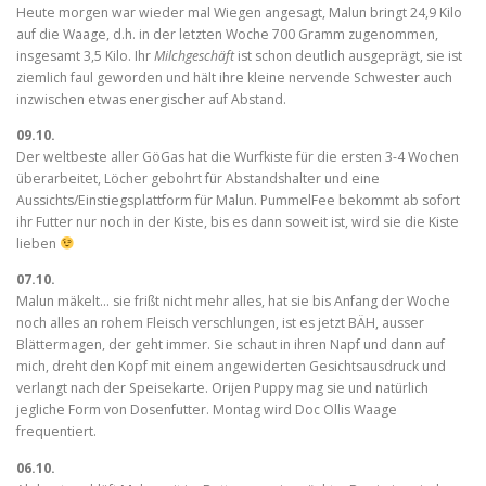
Heute morgen war wieder mal Wiegen angesagt, Malun bringt 24,9 Kilo
auf die Waage, d.h. in der letzten Woche 700 Gramm zugenommen,
insgesamt 3,5 Kilo. Ihr
Milchgeschäft
ist schon deutlich ausgeprägt, sie ist
ziemlich faul geworden und hält ihre kleine nervende Schwester auch
inzwischen etwas energischer auf Abstand.
09.10.
Der weltbeste aller GöGas hat die Wurfkiste für die ersten 3-4 Wochen
überarbeitet, Löcher gebohrt für Abstandshalter und eine
Aussichts/Einstiegsplattform für Malun. PummelFee bekommt ab sofort
ihr Futter nur noch in der Kiste, bis es dann soweit ist, wird sie die Kiste
lieben
07.10.
Malun mäkelt… sie frißt nicht mehr alles, hat sie bis Anfang der Woche
noch alles an rohem Fleisch verschlungen, ist es jetzt BÄH, ausser
Blättermagen, der geht immer. Sie schaut in ihren Napf und dann auf
mich, dreht den Kopf mit einem angewiderten Gesichtsausdruck und
verlangt nach der Speisekarte. Orijen Puppy mag sie und natürlich
jegliche Form von Dosenfutter. Montag wird Doc Ollis Waage
frequentiert.
06.10.