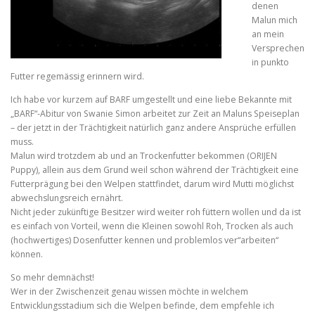
denen
Malun mich
an mein
Versprechen
in punkto
Futter regemässig erinnern wird.
Ich habe vor kurzem auf BARF umgestellt und eine liebe Bekannte mit
„BARF“-Abitur von Swanie Simon arbeitet zur Zeit an Maluns Speiseplan
– der jetzt in der Trächtigkeit natürlich ganz andere Ansprüche erfüllen
muss.
Malun wird trotzdem ab und an Trockenfutter bekommen (ORIJEN
Puppy), allein aus dem Grund weil schon während der Trächtigkeit eine
Futterprägung bei den Welpen stattfindet, darum wird Mutti möglichst
abwechslungsreich ernährt.
Nicht jeder zukünftige Besitzer wird weiter roh füttern wollen und da ist
es einfach von Vorteil, wenn die Kleinen sowohl Roh, Trocken als auch
(hochwertiges) Dosenfutter kennen und problemlos ver“arbeiten“
können.
So mehr demnächst!
Wer in der Zwischenzeit genau wissen möchte in welchem
Entwicklungsstadium sich die Welpen befinde, dem empfehle ich