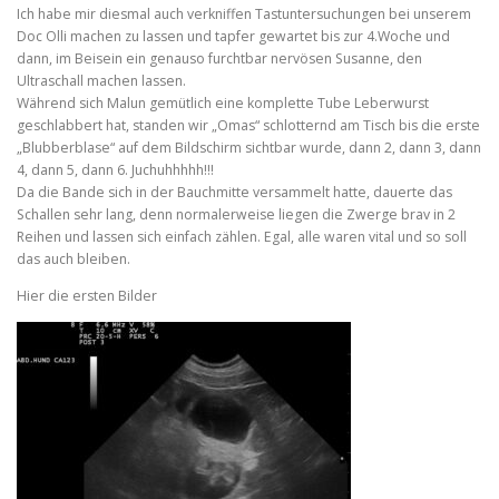
Ich habe mir diesmal auch verkniffen Tastuntersuchungen bei unserem
Doc Olli machen zu lassen und tapfer gewartet bis zur 4.Woche und
dann, im Beisein ein genauso furchtbar nervösen Susanne, den
Ultraschall machen lassen.
Während sich Malun gemütlich eine komplette Tube Leberwurst
geschlabbert hat, standen wir „Omas“ schlotternd am Tisch bis die erste
„Blubberblase“ auf dem Bildschirm sichtbar wurde, dann 2, dann 3, dann
4, dann 5, dann 6. Juchuhhhhh!!!
Da die Bande sich in der Bauchmitte versammelt hatte, dauerte das
Schallen sehr lang, denn normalerweise liegen die Zwerge brav in 2
Reihen und lassen sich einfach zählen. Egal, alle waren vital und so soll
das auch bleiben.
Hier die ersten Bilder