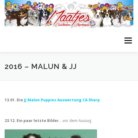
Zum
Inhalt
springen
Menü
STARTSEITE
BIENES BLOG
GIRLS
BOYS
2016 – MALUN & JJ
NACHZUCHTEN
WURFPLANUNG
INFOS
13.01. Die
JJ Malun Puppies Auswertung CA Sharp
LINKLIST
23.12. Ein paar letzte Bilder
… vor dem Auszug