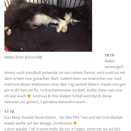
18.10.
Malun beim Büroschlaf
Malun
verweigert
immer noch standhaft jedwede Art von rohem Fleisch, wird wohl nix mit
dem ersten rein gebarften Wurf. Zudem kann sie inzwischen nur noch
mehrere kleine Mahlzeiten über den Tag verteilt futtern. Heute morgen
um 4 Uhr kam sie für 10 Kuschelminuten ins Bett, wollte dann raus und
ich war wach
Andreas & Omi Matjes‘ Schlaf wird durch diese
Aktionen nie gestört, irgendwie beneidenswert…
17.10.
Das Miep musste heute bluten… für den PRA-Test und die Dick Madam
Malun durfte auf die Waage: 26 Kilöchen
Schon wieder 700 Gramm mehr als vor 4 Tagen, somit hat sie 4,6 Kilo