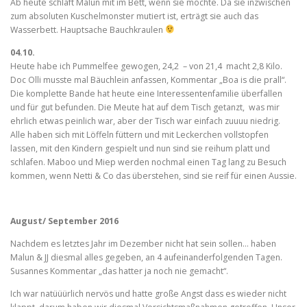
Ab heute schläft Malun mit im Bett, wenn sie möchte. Da sie inzwischen
zum absoluten Kuschelmonster mutiert ist, erträgt sie auch das
Wasserbett. Hauptsache Bauchkraulen
04.10.
Heute habe ich Pummelfee gewogen, 24,2 – von 21,4 macht 2,8 Kilo.
Doc Olli musste mal Bäuchlein anfassen, Kommentar „Boa is die prall“.
Die komplette Bande hat heute eine Interessentenfamilie überfallen
und für gut befunden. Die Meute hat auf dem Tisch getanzt, was mir
ehrlich etwas peinlich war, aber der Tisch war einfach zuuuu niedrig.
Alle haben sich mit Löffeln füttern und mit Leckerchen vollstopfen
lassen, mit den Kindern gespielt und nun sind sie reihum platt und
schlafen. Maboo und Miep werden nochmal einen Tag lang zu Besuch
kommen, wenn Netti & Co das überstehen, sind sie reif für einen Aussie.
August/ September 2016
Nachdem es letztes Jahr im Dezember nicht hat sein sollen… haben
Malun & JJ diesmal alles gegeben, an 4 aufeinanderfolgenden Tagen.
Susannes Kommentar „das hatter ja noch nie gemacht“.
Ich war natüüürlich nervös und hatte große Angst dass es wieder nicht