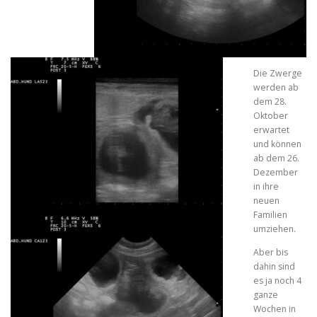
Die Zwerge
werden ab
dem 28.
Oktober
erwartet
und können
ab dem 26.
Dezember
in ihre
neuen
Familien
umziehen.
Aber bis
dahin sind
es ja noch 4
ganze
Wochen in