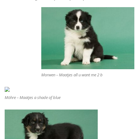
Morwen – Maatjes all u want me 2 b
Möhre – Maatjes a shade of blue