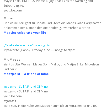
Maysa Leak). TIMELESS. Please N-Joy; Thank You for Watching and
Subscribing to…
youtube.com
Morien
Der kleine Kerl geht zu Donate und Steve die Matjes Sohn Harry hatten
bekommt einen Namen den die beiden gut verstehen werden
Maatjes celebrate your life
„Celebrate Your Life“ by Incognito
My favorite „Happy Birthday“ tune — Incognito style!
Mr. Magoo
zieht zu Ute, Werner, Matjes Sohn Malfoy und Matjes Enkel Mickelson
und heißt
Maatjes still a friend of mine
Incognito – Still A Friend Of Mine
Incognito – Still A Friend Of Mine
youtube.com
Mycroft
zieht ganz in die Nähe von Magoo nämmlich zu Petra, Reiner und BC