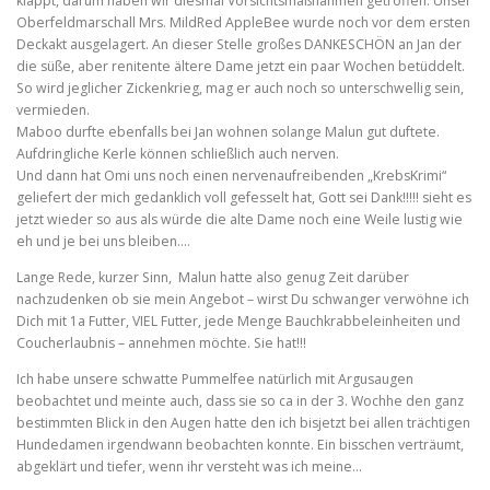
klappt, darum haben wir diesmal Vorsichtsmaßnahmen getroffen. Unser
Oberfeldmarschall Mrs. MildRed AppleBee wurde noch vor dem ersten
Deckakt ausgelagert. An dieser Stelle großes DANKESCHÖN an Jan der
die süße, aber renitente ältere Dame jetzt ein paar Wochen betüddelt.
So wird jeglicher Zickenkrieg, mag er auch noch so unterschwellig sein,
vermieden.
Maboo durfte ebenfalls bei Jan wohnen solange Malun gut duftete.
Aufdringliche Kerle können schließlich auch nerven.
Und dann hat Omi uns noch einen nervenaufreibenden „KrebsKrimi“
geliefert der mich gedanklich voll gefesselt hat, Gott sei Dank!!!!! sieht es
jetzt wieder so aus als würde die alte Dame noch eine Weile lustig wie
eh und je bei uns bleiben….
Lange Rede, kurzer Sinn, Malun hatte also genug Zeit darüber
nachzudenken ob sie mein Angebot – wirst Du schwanger verwöhne ich
Dich mit 1a Futter, VIEL Futter, jede Menge Bauchkrabbeleinheiten und
Coucherlaubnis – annehmen möchte. Sie hat!!!
Ich habe unsere schwatte Pummelfee natürlich mit Argusaugen
beobachtet und meinte auch, dass sie so ca in der 3. Wochhe den ganz
bestimmten Blick in den Augen hatte den ich bisjetzt bei allen trächtigen
Hundedamen irgendwann beobachten konnte. Ein bisschen verträumt,
abgeklärt und tiefer, wenn ihr versteht was ich meine…