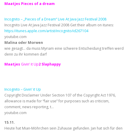
Maatjes Pieces of a dream
Incognito – „Pieces of a Dream“ Live At Java Jazz Festival 2008
Incognito Live At Java Jazz Festival 2008 Get their album on itunes:
https://itunes.apple.com/artist/incognito/id267104
youtube.com
Malina oder Morwen
wie gesagt… da muss Myriam eine schwere Entscheidung treffen werd
denn zu ihr kommen darf
Maatjes
Givin‘ it Up
2 Slaphappy
Incognito – Givin‘ it Up
Copyright Disclaimer Under Section 107 of the Copyright Act 1976,
allowance is made for “fair use” for purposes such as criticism,
comment, news reporting, t…
youtube.com
15.11.
Heute hat Mian-Möhrchen sein Zuhause gefunden. Jan hat sich für den