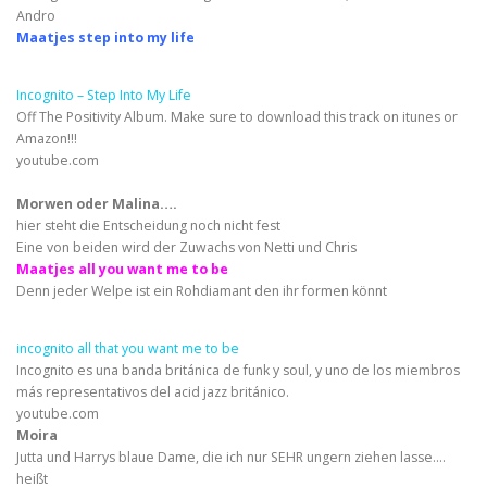
Andro
Maatjes step into my life
Incognito – Step Into My Life
Off The Positivity Album. Make sure to download this track on itunes or
Amazon!!!
youtube.com
Morwen oder Malina….
hier steht die Entscheidung noch nicht fest
Eine von beiden wird der Zuwachs von Netti und Chris
Maatjes all you want me to be
Denn jeder Welpe ist ein Rohdiamant den ihr formen könnt
incognito all that you want me to be
Incognito es una banda británica de funk y soul, y uno de los miembros
más representativos del acid jazz británico.
youtube.com
Moira
Jutta und Harrys blaue Dame, die ich nur SEHR ungern ziehen lasse….
heißt