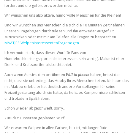
fordert und die gefördert werden möchte.
Wir wünschen uns also aktive, humorvolle Menschen für die Kleinen!
Und wir wünschen uns Menschen die sich die 10 Minuten Zeit nehmen
unseren Fragebogen durchzulesen und ihn entweder ausgefüllt
zuzuschicken oder mit mir am Telefon alle Fragen zu besprechen
MAATJES WelpenInteressentenFragebogen
Ich vermute stark, dass dieser Wurf für Fans von
Hundehochleistungssport nicht interessant sein wird ;-). Malun ist eher
Denk- und Kraftsportler als Leichtathlet.
Auch wenn Aussies den berühmten
Will to please
haben, heisst das
nicht, dass sie unbedingt das Hobby Ihres Menschen teilen. Ich habe das
mit Maboo erlebt, er hat deutlich andere Vorstellungen für seine
Freizeitgestaltung als ich sie hatte, da heißt es Kompromisse schließen
und trotzdem Spaß haben.
Schon wieder abgeschweift, sorry…
Zurück zu unserem geplanten Wurf:
Wir erwarten Welpen in allen Farben, bi + tri, mit langer Rute