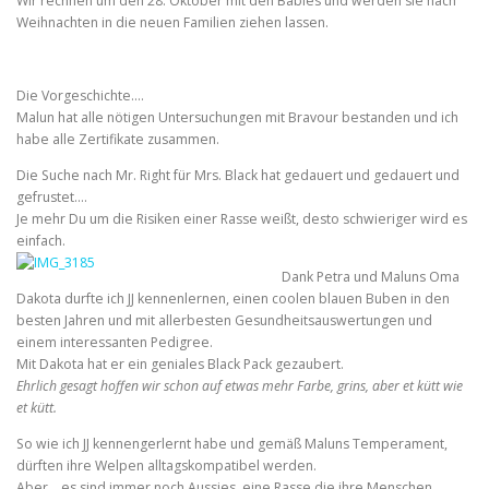
Wir rechnen um den 28. Oktober mit den Babies und werden sie nach
Weihnachten in die neuen Familien ziehen lassen.
Die Vorgeschichte….
Malun hat alle nötigen Untersuchungen mit Bravour bestanden und ich
habe alle Zertifikate zusammen.
Die Suche nach Mr. Right für Mrs. Black hat gedauert und gedauert und
gefrustet….
Je mehr Du um die Risiken einer Rasse weißt, desto schwieriger wird es
einfach.
Dank Petra und Maluns Oma
Dakota durfte ich JJ kennenlernen, einen coolen blauen Buben in den
besten Jahren und mit allerbesten Gesundheitsauswertungen und
einem interessanten Pedigree.
Mit Dakota hat er ein geniales Black Pack gezaubert.
Ehrlich gesagt hoffen wir schon auf etwas mehr Farbe, grins, aber et kütt wie
et kütt.
So wie ich JJ kennengerlernt habe und gemäß Maluns Temperament,
dürften ihre Welpen alltagskompatibel werden.
Aber… es sind immer noch Aussies, eine Rasse die ihre Menschen