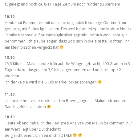
zugelegt und noch ca. 8-11 Tage Zeit um noch runder zu werden!
16.10.
Heute hat Pummelfee mit uns eine unglaublich sonnige Oldtimertour
gemacht, mit Picknickpäuschen. Derweil haben Miep und Maboo Nettis
Familie nochmal auf Aussietauglichkeit geprüft und sich wohl sehr gut
benommen. Ich glaube sogar, dass Boo sich in die älteste Tochter Finni
ein klein bisschen verguckt hat
13.10.
25,3 Kilo hat Malun heute früh auf die Waage gebracht, 400 Gramm in 3
Tagen dazu – insgesamt 3,9 Kilo zugenommen und noch knappe 2
Wochen.
Ich denke sie wird die 5 Kilo Marke locker sprengen
11.10.
ich meine heute die ersten zarten Bewegungen in Maluns strammen
Bauch gefühlt zu haben
10.10.
Heute Abend habe ich die Pedigree Analyse von Malun bekommen, nur
ein Wert liegt über Durchschnitt.
Bei JJ nicht einer. Ich freu mich TOTAL!!