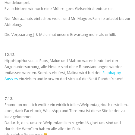
Hundekumpel.
Evtl schieben wir noch eine Möhre goes Gelsenkirchentour ein.
Nur Moira… hats einfach zu weit… und Mr. Magoos Familie urlaubt bis zur
Abholung.
Die Verpaarung JJ & Malun hat unsere Erwartung mehr als erfüllt.
12.12.
HippHippHurraaaa! Pups, Malun und Maboo waren heute bei der
Augenuntersuchung, alle Neune sind ohne Beanstandungen wieder
entlassen worden. Somit steht fest, Malina wird bei den
Slaphappy-
Aussies
einziehen und Morwen darf sich auf die Netti-Bande freuen!
7.12.
Shame on me… ich wollte ein wirklich tolles Welpentagebuch erstellen..
aber, dank Facebook, WhatsApp und Threema ist diese Site leider zu
kurz gekommen.
Dadurch, dass unsere Welpenfamilien regelmäßig bei uns sind und
durch die WebCam haben alle alles im Blick.
Ich gelobe Besserung