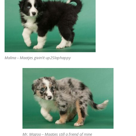
Malina – Maatjes givin’it up2Slaphappy
Mr. Magoo – Maatjes still a friend of mine