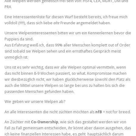
Alle Welpen werden genetisch frei sein von: HSF4, CEA, MDR1, DM und
PRA
Eine Interessentenliste für diesen Wurf besteht bereits, ich freue mich
volldoll (!!!!!), dass sich liebe
alte
Freunde angemeldet haben.
Unsere Welpeninteressenten bitten wir um ein Kennenlernen bevor die
Puppies da sind.
Aus Erfahrung weiß ich, dass 99% aller Menschen komplett out of Order
sind sobald sie Welpen sehen und ein ernsthaftes Gespräch meist
unmöglich ist.
Uns ist es sehr wichtig, dass wir alle Welpen optimal vermitteln, wenn
das nicht binnen 8-9 Wochen passiert, so what. Kompromisse machen
wir diesbezüglich nicht, wir haben glücklicherweise sowohl den Platz als
auch die Mittel unsere Welpen so lange bei uns zu halten bis sich die
passenden Menschen gefunden haben.
Wie geben wir unsere Welpen ab?
An alle Interessenten die nicht züchten möchten als
nfB
= not for breed.
An Züchter mit
Co-Ownership
, wie sich das gestaltet werden wir von
Fall zu Fall gemeinsam entscheiden, ihr könnt aber davon ausgehen, das
ich keine finanziellen Interessen habe, es geht hauptsächlich darum