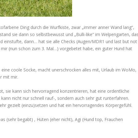
kofarbene Ding durch die Wurfkiste, zwar „immer anner Wand lang“,
stand sie dann so selbstbewusst und „Bulli-like“ im Welpengarten, da
nd einstufte, dann… hat sie alle Checks (Augen/MDR1 und last but not
h mir (nun schon zum 3. Mal…) vorgebetet habe, ein guter Hund hat
0, eine coole Socke, macht unerschrocken alles mit, Urlaub im WoMo,
r mit mir.
t, sie kann sich hervorragend konzentrieren, hat eine ordentliche
ie kann nicht nur schnell rauf-, sondern auch sehr gut runterfahren.
sehr gezielt (einzu)setzen und hat ein hervorragendes Körpergefühl.
as (sehr begabt) , Hüten (eher nicht), Agi (Hund top, Frauchen