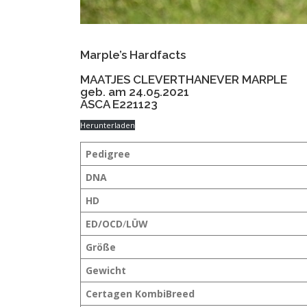
Marple’s Hardfacts
MAATJES CLEVERTHANEVER MARPLE
geb. am 24.05.2021
ASCA E221123
Herunterladen
Pedigree
DNA
HD
ED/OCD
/
LÜW
Größe
Gewicht
Certagen KombiBreed