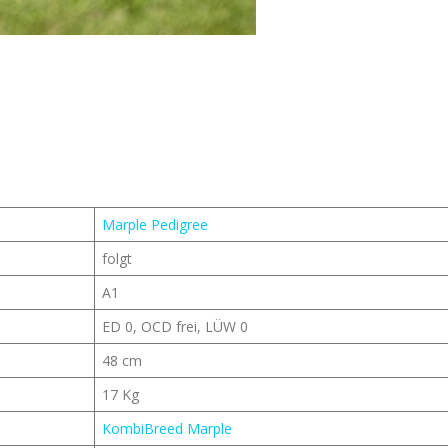
Marple Pedigree
folgt
A1
ED 0, OCD frei, LÜW 0
48 cm
17 Kg
KombiBreed Marple