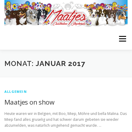
Zum
Inhalt
springen
Menü
STARTSEITE
BIENES BLOG
GIRLS
BOYS
MONAT:
JANUAR 2017
NACHZUCHTEN
WURFPLANUNG
INFOS
ALLGEMEIN
Maatjes on show
LINKLIST
Heute waren wir in Belgien, mit Boo, Miep, Möhre und bella Malina. Das
Miep fand alles gruselig und hat schwer darum gebeten sie wieder
abzumelden, was natürlich umgehend gemacht wurde. …