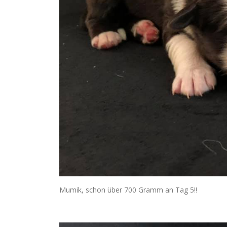
Mumik, schon über 700 Gramm an Tag 5!!