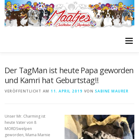
Zum
Inhalt
springen
Menü
STARTSEITE
BIENES BLOG
GIRLS
BOYS
Der TagMan ist heute Papa geworden
und Kamri hat Geburtstag!!
NACHZUCHTEN
WURFPLANUNG
INFOS
VERÖFFENTLICHT AM
11. APRIL 2019
VON
SABINE MAURER
LINKLIST
Unser Mr. Charming ist
heute Vater von 8
MORDSwelpen
geworden, Mama Marnie