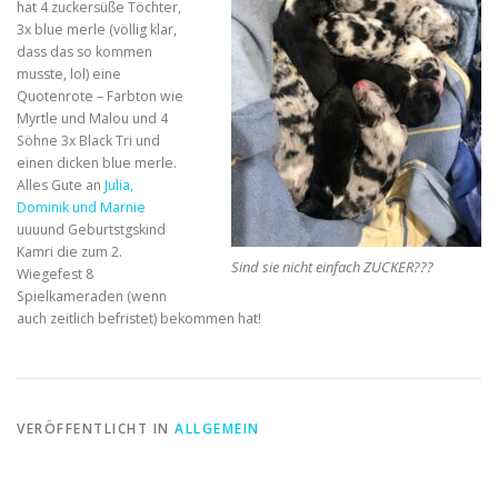
hat 4 zuckersüße Töchter,
3x blue merle (völlig klar,
dass das so kommen
musste, lol) eine
Quotenrote – Farbton wie
Myrtle und Malou und 4
Söhne 3x Black Tri und
einen dicken blue merle.
Alles Gute an
Julia,
Dominik und Marnie
uuuund Geburtstgskind
Kamri die zum 2.
Sind sie nicht einfach ZUCKER???
Wiegefest 8
Spielkameraden (wenn
auch zeitlich befristet) bekommen hat!
VERÖFFENTLICHT IN
ALLGEMEIN