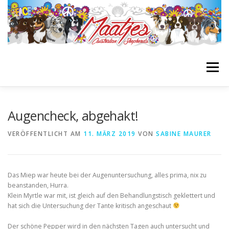
Zum
Inhalt
springen
Menü
STARTSEITE
BIENES BLOG
GIRLS
BOYS
Augencheck, abgehakt!
VERÖFFENTLICHT AM
11. MÄRZ 2019
VON
SABINE MAURER
NACHZUCHTEN
WURFPLANUNG
INFOS
Das Miep war heute bei der Augenuntersuchung, alles prima, nix zu
LINKLIST
beanstanden, Hurra.
Klein Myrtle war mit, ist gleich auf den Behandlungstisch geklettert und
hat sich die Untersuchung der Tante kritisch angeschaut
Der schöne Pepper wird in den nächsten Tagen auch untersucht und