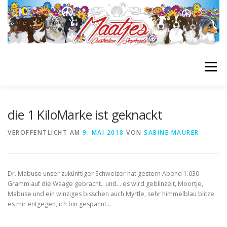
Zum
Inhalt
springen
Menü
STARTSEITE
BIENES BLOG
GIRLS
BOYS
die 1 KiloMarke ist geknackt
VERÖFFENTLICHT AM
9. MAI 2018
VON
SABINE MAURER
NACHZUCHTEN
WURFPLANUNG
INFOS
Dr. Mabuse unser zukünftiger Schweizer hat gestern Abend 1.030
LINKLIST
Gramm auf die Waage gebracht.. und… es wird geblinzelt, Moortje,
Mabuse und ein winziges bisschen auch Myrtle, sehr himmelblau blitze
es mir entgegen, ich bin gespannt…