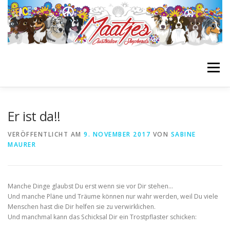
Zum
Inhalt
springen
Menü
STARTSEITE
BIENES BLOG
GIRLS
BOYS
Er ist da!!
VERÖFFENTLICHT AM
9. NOVEMBER 2017
VON
SABINE
MAURER
NACHZUCHTEN
WURFPLANUNG
INFOS
LINKLIST
Manche Dinge glaubst Du erst wenn sie vor Dir stehen…
Und manche Pläne und Träume können nur wahr werden, weil Du viele
Menschen hast die Dir helfen sie zu verwirklichen.
Und manchmal kann das Schicksal Dir ein Trostpflaster schicken: