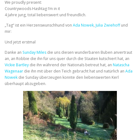
We proudly present:
Countrywoods Hashtag I’m in it
4 Jahre jung, total liebenswert und freundlich.
„Tag“ ist ein Herzenswunschhund von
Ada Nowek
,
Julia Zwiehoff
und
mir:
Und jetzt erstmal
Danke an
Sunday Miles
die uns diesen wunderbaren Buben anvertraut
an, an Robbie die ihn für uns quer durch die Staaten kutschiert hat, an
Vickie Bartley
die ihn während der Nationals betreut hat, an
Natascha
Wagenaar
die ihn mit über den Teich gebracht hat und natürlich an
Ada
Nowek
die Sunday überzeugen konnte den liebenswerten Kerl
überhaupt abzugeben.